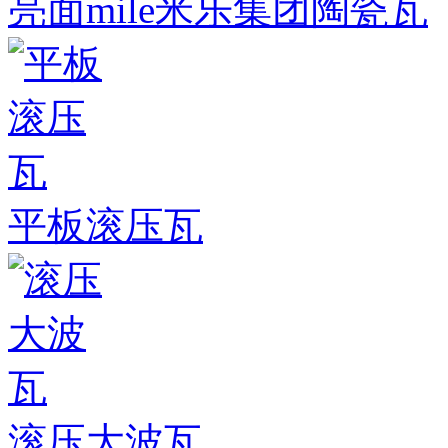
亮面mile米乐集团陶瓷瓦
平板滚压瓦
滚压大波瓦