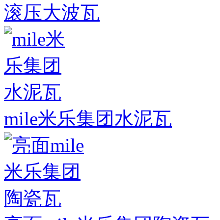
滚压大波瓦
mile米乐集团水泥瓦