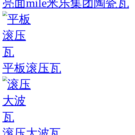
亮面mile米乐集团陶瓷瓦
平板滚压瓦
滚压大波瓦