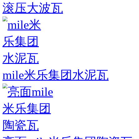
滚压大波瓦
mile米乐集团水泥瓦