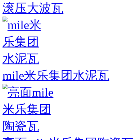
滚压大波瓦
mile米乐集团水泥瓦