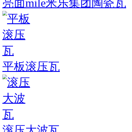
亮面mile米乐集团陶瓷瓦
平板滚压瓦
滚压大波瓦