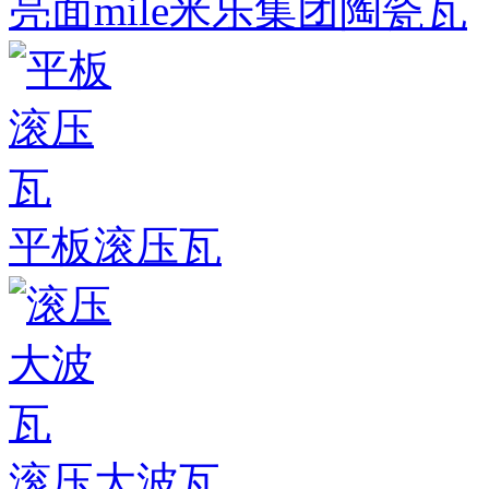
亮面mile米乐集团陶瓷瓦
平板滚压瓦
滚压大波瓦