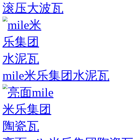
滚压大波瓦
mile米乐集团水泥瓦