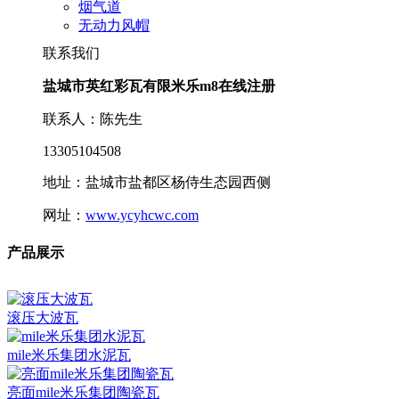
烟气道
无动力风帽
联系我们
盐城市英红彩瓦有限米乐m8在线注册
联系人：陈先生
13305104508
地址：盐城市盐都区杨侍生态园西侧
网址：
www.ycyhcwc.com
产品展示
滚压大波瓦
mile米乐集团水泥瓦
亮面mile米乐集团陶瓷瓦