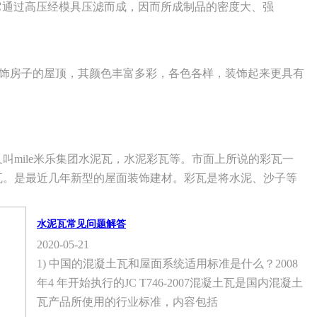
它通过高压经模具压滤而成，因而所成制品的密度大、强
饰房子的屋顶，其颜色丰富多彩，各色各样，装饰起来更具有
，又叫mile米乐集团水泥瓦，水泥彩瓦等。市面上所说的彩瓦一
泥瓦。是最近几年新型的屋面装饰建材。彩瓦是将水泥、沙子等
水泥瓦常见问题解答
2020-05-21
1) 中国的混凝土瓦和屋面系统适用标准是什么？2008
年4 年开始执行的JC T746-2007混凝土瓦是国内混凝土
瓦产品所使用的行业标准，内容包括