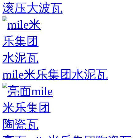
滚压大波瓦
mile米乐集团水泥瓦