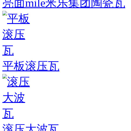
亮面mile米乐集团陶瓷瓦
平板滚压瓦
滚压大波瓦