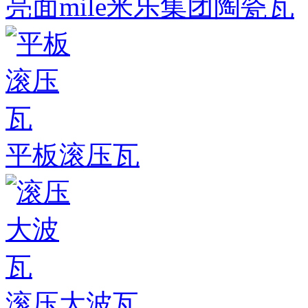
亮面mile米乐集团陶瓷瓦
平板滚压瓦
滚压大波瓦