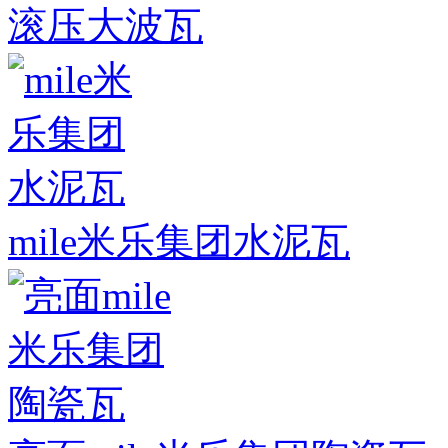
滚压大波瓦
mile米乐集团水泥瓦