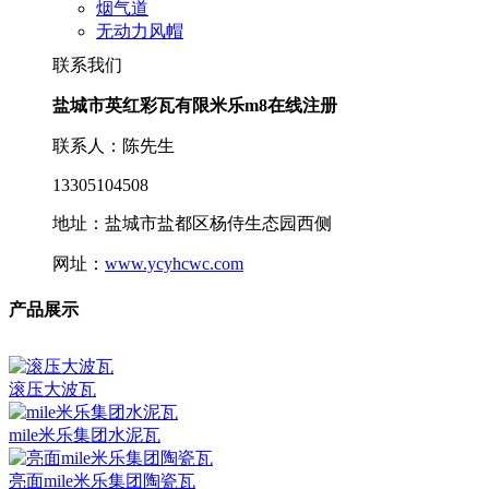
烟气道
无动力风帽
联系我们
盐城市英红彩瓦有限米乐m8在线注册
联系人：陈先生
13305104508
地址：盐城市盐都区杨侍生态园西侧
网址：
www.ycyhcwc.com
产品展示
滚压大波瓦
mile米乐集团水泥瓦
亮面mile米乐集团陶瓷瓦