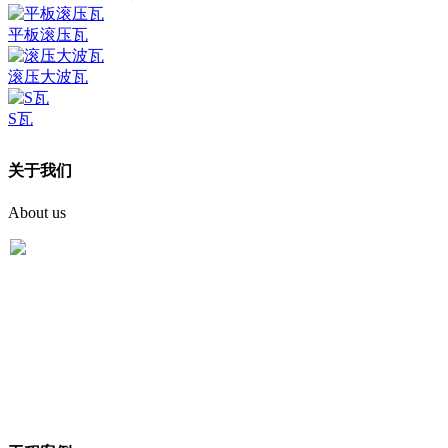
平板滚压瓦
滚压大波瓦
S瓦
关于我们
About us
盐城市英红彩瓦有限米乐m8在线注册
盐城市英红彩瓦有限米乐m8在线注册位于闻名遐迩的“中国砖瓦之乡
百多万张彩瓦，混凝土钢纤维井盖及水泥制品项目! 在市场经济日益
完善销前销后服务。 现本厂生产的产品凭借优良的品质及合理的价
进一步扩大交流合作。 ...