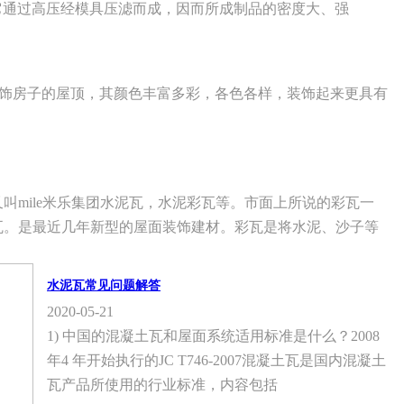
它通过高压经模具压滤而成，因而所成制品的密度大、强
饰房子的屋顶，其颜色丰富多彩，各色各样，装饰起来更具有
，又叫mile米乐集团水泥瓦，水泥彩瓦等。市面上所说的彩瓦一
泥瓦。是最近几年新型的屋面装饰建材。彩瓦是将水泥、沙子等
水泥瓦常见问题解答
2020-05-21
1) 中国的混凝土瓦和屋面系统适用标准是什么？2008
年4 年开始执行的JC T746-2007混凝土瓦是国内混凝土
瓦产品所使用的行业标准，内容包括