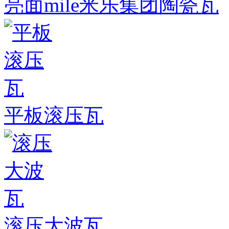
亮面mile米乐集团陶瓷瓦
平板滚压瓦
滚压大波瓦