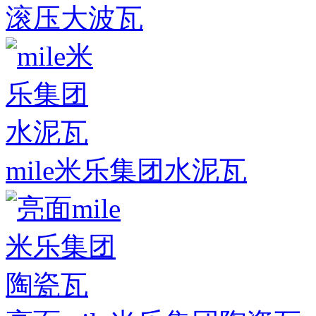
滚压大波瓦
mile米乐集团水泥瓦