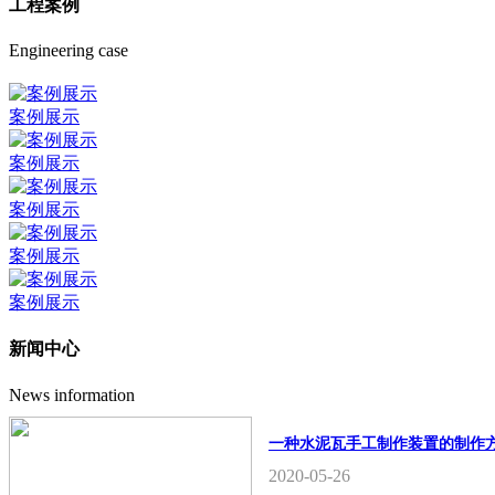
工程案例
Engineering case
案例展示
案例展示
案例展示
案例展示
案例展示
新闻中心
News information
一种水泥瓦手工制作装置的制作
2020-05-26