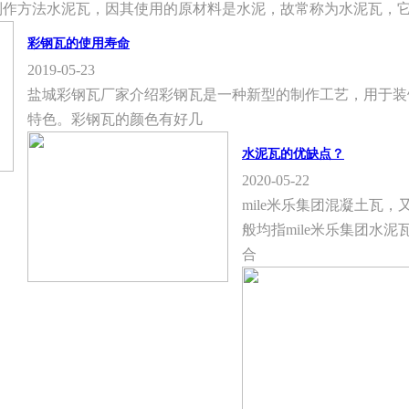
制作方法水泥瓦，因其使用的原材料是水泥，故常称为水泥瓦，
彩钢瓦的使用寿命
2019-05-23
盐城彩钢瓦厂家介绍彩钢瓦是一种新型的制作工艺，用于装
特色。彩钢瓦的颜色有好几
水泥瓦的优缺点？
2020-05-22
mile米乐集团混凝土瓦
般均指mile米乐集团水
合