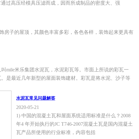
它通过高压经模具压滤而成，因而所成制品的密度大、强
饰房子的屋顶，其颜色丰富多彩，各色各样，装饰起来更具有
，又叫mile米乐集团水泥瓦，水泥彩瓦等。市面上所说的彩瓦一
泥瓦。是最近几年新型的屋面装饰建材。彩瓦是将水泥、沙子等
水泥瓦常见问题解答
2020-05-21
1) 中国的混凝土瓦和屋面系统适用标准是什么？2008
年4 年开始执行的JC T746-2007混凝土瓦是国内混凝土
瓦产品所使用的行业标准，内容包括