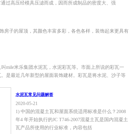
它通过高压经模具压滤而成，因而所成制品的密度大、强
饰房子的屋顶，其颜色丰富多彩，各色各样，装饰起来更具有
，又叫mile米乐集团水泥瓦，水泥彩瓦等。市面上所说的彩瓦一
泥瓦。是最近几年新型的屋面装饰建材。彩瓦是将水泥、沙子等
水泥瓦常见问题解答
2020-05-21
1) 中国的混凝土瓦和屋面系统适用标准是什么？2008
年4 年开始执行的JC T746-2007混凝土瓦是国内混凝土
瓦产品所使用的行业标准，内容包括