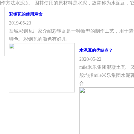
制作方法水泥瓦，因其使用的原材料是水泥，故常称为水泥瓦，
彩钢瓦的使用寿命
2019-05-23
盐城彩钢瓦厂家介绍彩钢瓦是一种新型的制作工艺，用于装
特色。彩钢瓦的颜色有好几
水泥瓦的优缺点？
2020-05-22
mile米乐集团混凝土瓦
般均指mile米乐集团水
合