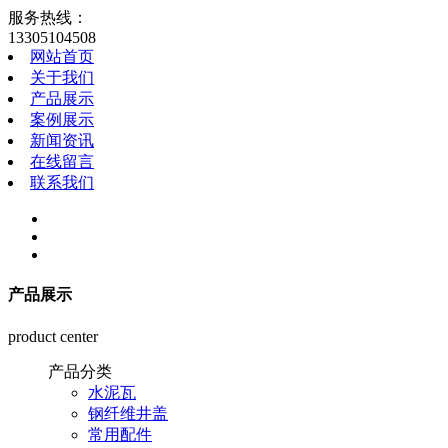
服务热线：
13305104508
网站首页
关于我们
产品展示
案例展示
新闻资讯
在线留言
联系我们
产品展示
product center
产品分类
水泥瓦
钢纤维井盖
常用配件