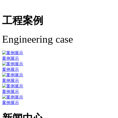
工程案例
Engineering case
案例展示
案例展示
案例展示
案例展示
案例展示