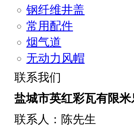
钢纤维井盖
常用配件
烟气道
无动力风帽
联系我们
盐城市英红彩瓦有限米
联系人：陈先生