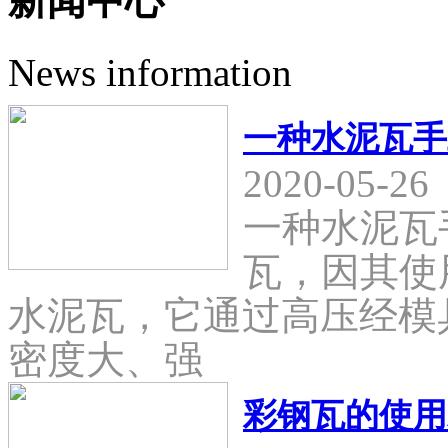
新闻中心
News information
一种水泥瓦手
2020-05-26
一种水泥瓦
瓦，因其使
水泥瓦，它通过高压经模
密度大、强
彩钢瓦的使用