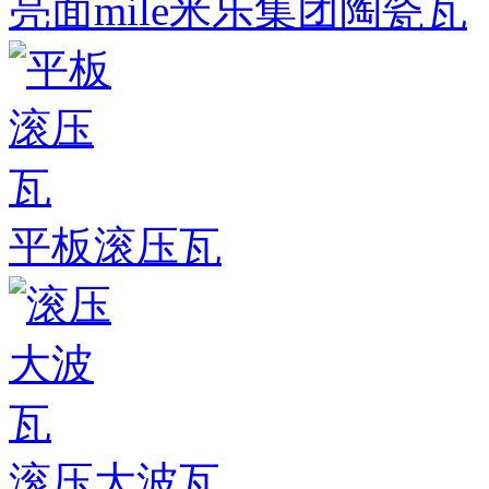
亮面mile米乐集团陶瓷瓦
平板滚压瓦
滚压大波瓦