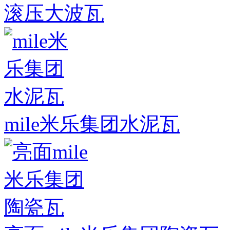
滚压大波瓦
mile米乐集团水泥瓦