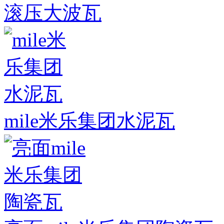
滚压大波瓦
mile米乐集团水泥瓦