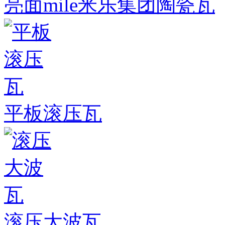
亮面mile米乐集团陶瓷瓦
平板滚压瓦
滚压大波瓦