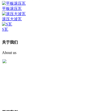
平板滚压瓦
滚压大波瓦
S瓦
关于我们
About us
盐城市英红彩瓦有限米乐m8在线注册
盐城市英红彩瓦有限米乐m8在线注册位于闻名遐迩的“中国砖瓦之乡
百多万张彩瓦，混凝土钢纤维井盖及水泥制品项目! 在市场经济日益
完善销前销后服务。 现本厂生产的产品凭借优良的品质及合理的价
进一步扩大交流合作。 ...