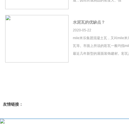
成，因而所成制品的密度大、强
水泥瓦的优缺点？
2020-05-22
mile米乐集团混凝土瓦，又叫mil
瓦等。市面上所说的彩瓦一般均指mi
最近几年新型的屋面装饰建材。彩瓦
友情链接：