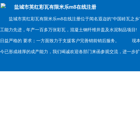
盐城市英红彩瓦有限米乐m8在线注册
盐城市英红彩瓦有限米乐m8在线注册位于闻名遐迩的“中国砖瓦之乡
工能力先进，年产一百多万张彩瓦，混凝土钢纤维井盖及水泥制品项目
日益严格的 要求；一方面致力于支援客户完善销前销后服务。 现本
今已形成雄厚的成产能力，我们竭诚欢迎各部门来函参观交流，进一步扩大