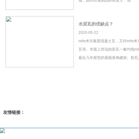
成，因而所成制品的密度大、强
水泥瓦的优缺点？
2020-05-22
mile米乐集团混凝土瓦，又叫mil
瓦等。市面上所说的彩瓦一般均指mi
最近几年新型的屋面装饰建材。彩瓦
友情链接：