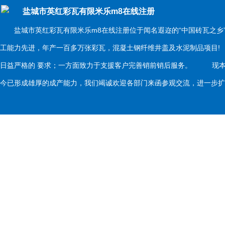
盐城市英红彩瓦有限米乐m8在线注册
盐城市英红彩瓦有限米乐m8在线注册位于闻名遐迩的“中国砖瓦之乡
工能力先进，年产一百多万张彩瓦，混凝土钢纤维井盖及水泥制品项目
日益严格的 要求；一方面致力于支援客户完善销前销后服务。 现本
今已形成雄厚的成产能力，我们竭诚欢迎各部门来函参观交流，进一步扩大