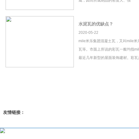
成，因而所成制品的密度大、强
水泥瓦的优缺点？
2020-05-22
mile米乐集团混凝土瓦，又叫mil
瓦等。市面上所说的彩瓦一般均指mi
最近几年新型的屋面装饰建材。彩瓦
友情链接：