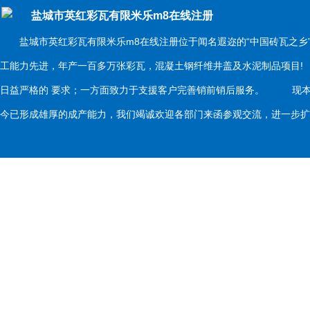
盐城市英红彩瓦有限米乐m8在线注册
盐城市英红彩瓦有限米乐m8在线注册位于闻名遐迩的“中国砖瓦之乡
工能力先进，年产一百多万张彩瓦，混凝土钢纤维井盖及水泥制品项目
日益严格的 要求；一方面致力于支援客户完善销前销后服务。 现本
今已形成雄厚的成产能力，我们竭诚欢迎各部门来函参观交流，进一步扩大