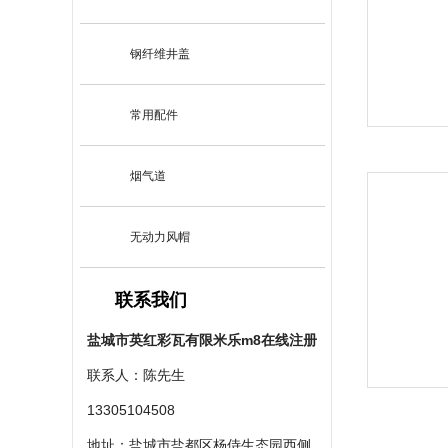
钢纤维井盖
常用配件
烟气道
无动力风帽
联系我们
盐城市英红彩瓦有限米乐m8在线注册
联系人：陈先生
13305104508
地址：盐城市盐都区杨侍生态园西侧