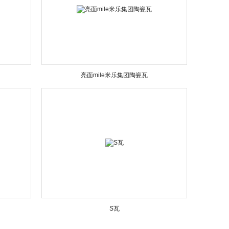
亮面mile米乐集团陶瓷瓦
S瓦