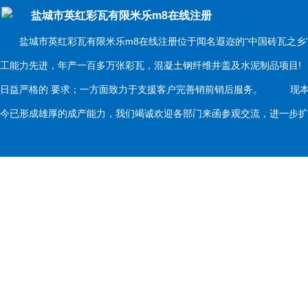
盐城市英红彩瓦有限米乐m8在线注册
盐城市英红彩瓦有限米乐m8在线注册位于闻名遐迩的“中国砖瓦之乡
工能力先进，年产一百多万张彩瓦，混凝土钢纤维井盖及水泥制品项目
日益严格的 要求；一方面致力于支援客户完善销前销后服务。 现本
今已形成雄厚的成产能力，我们竭诚欢迎各部门来函参观交流，进一步扩大