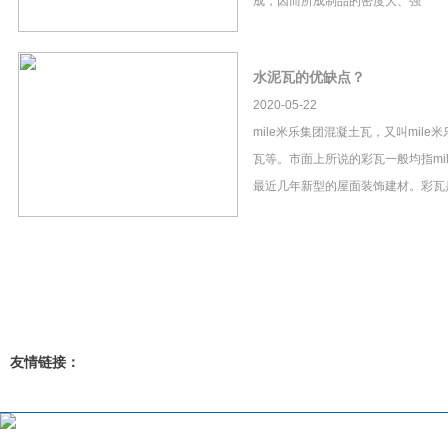
成，因而所成制品的密度大、强
水泥瓦的优缺点？
2020-05-22
mile米乐集团混凝土瓦，又叫mil
瓦等。市面上所说的彩瓦一般均指mi
最近几年新型的屋面装饰建材。彩瓦
友情链接：