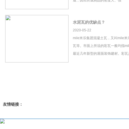
成，因而所成制品的密度大、强
水泥瓦的优缺点？
2020-05-22
mile米乐集团混凝土瓦，又叫mil
瓦等。市面上所说的彩瓦一般均指mi
最近几年新型的屋面装饰建材。彩瓦
友情链接：