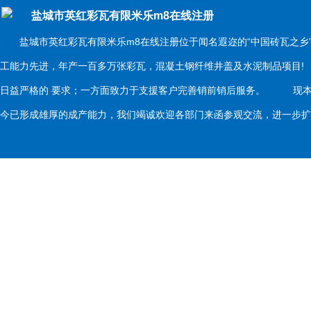
盐城市英红彩瓦有限米乐m8在线注册
盐城市英红彩瓦有限米乐m8在线注册位于闻名遐迩的“中国砖瓦之乡
工能力先进，年产一百多万张彩瓦，混凝土钢纤维井盖及水泥制品项目
日益严格的 要求；一方面致力于支援客户完善销前销后服务。 现本
今已形成雄厚的成产能力，我们竭诚欢迎各部门来函参观交流，进一步扩大