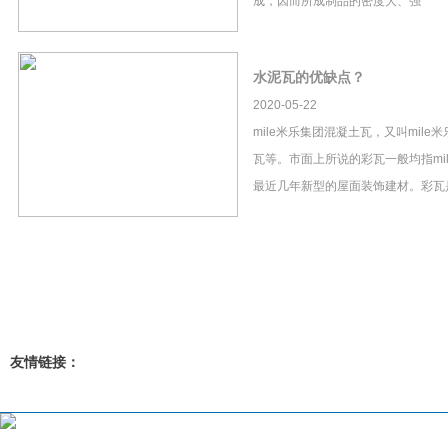
成，因而所成制品的密度大、强
水泥瓦的优缺点？
2020-05-22
mile米乐集团混凝土瓦，又叫mil
瓦等。市面上所说的彩瓦一般均指mi
最近几年新型的屋面装饰建材。彩瓦
友情链接：