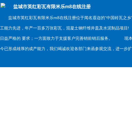
盐城市英红彩瓦有限米乐m8在线注册
盐城市英红彩瓦有限米乐m8在线注册位于闻名遐迩的“中国砖瓦之乡
工能力先进，年产一百多万张彩瓦，混凝土钢纤维井盖及水泥制品项目
日益严格的 要求；一方面致力于支援客户完善销前销后服务。 现本
今已形成雄厚的成产能力，我们竭诚欢迎各部门来函参观交流，进一步扩大