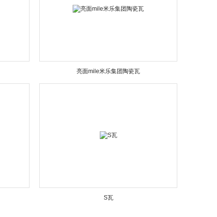
亮面mile米乐集团陶瓷瓦
S瓦