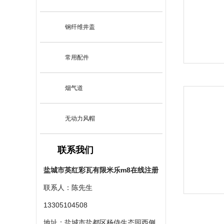
钢纤维井盖
常用配件
烟气道
无动力风帽
联系我们
盐城市英红彩瓦有限米乐m8在线注册
联系人：陈先生
13305104508
地址：盐城市盐都区杨侍生态园西侧