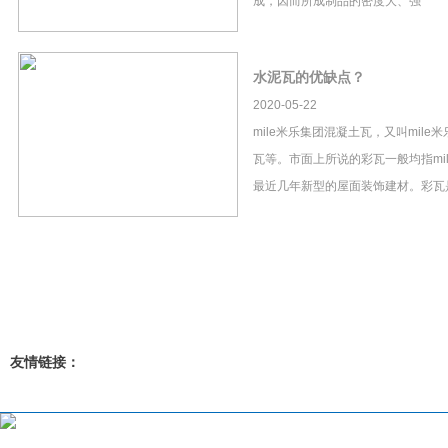
成，因而所成制品的密度大、强
水泥瓦的优缺点？
2020-05-22
mile米乐集团混凝土瓦，又叫mil
瓦等。市面上所说的彩瓦一般均指mi
最近几年新型的屋面装饰建材。彩瓦
友情链接：