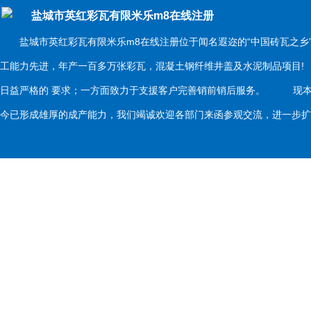
盐城市英红彩瓦有限米乐m8在线注册
盐城市英红彩瓦有限米乐m8在线注册位于闻名遐迩的“中国砖瓦之乡
工能力先进，年产一百多万张彩瓦，混凝土钢纤维井盖及水泥制品项目
日益严格的 要求；一方面致力于支援客户完善销前销后服务。 现本
今已形成雄厚的成产能力，我们竭诚欢迎各部门来函参观交流，进一步扩大