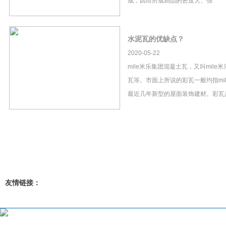
成，因而所成制品的密度大、强
水泥瓦的优缺点？
2020-05-22
mile米乐集团混凝土瓦，又叫mil
瓦等。市面上所说的彩瓦一般均指mi
最近几年新型的屋面装饰建材。彩瓦
友情链接：