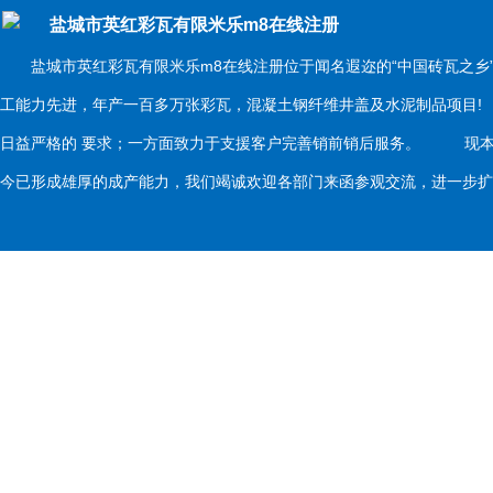
盐城市英红彩瓦有限米乐m8在线注册
盐城市英红彩瓦有限米乐m8在线注册位于闻名遐迩的“中国砖瓦之乡
工能力先进，年产一百多万张彩瓦，混凝土钢纤维井盖及水泥制品项目
日益严格的 要求；一方面致力于支援客户完善销前销后服务。 现本
今已形成雄厚的成产能力，我们竭诚欢迎各部门来函参观交流，进一步扩大