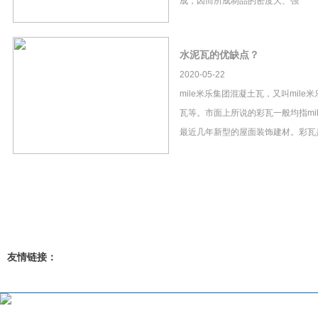
成，因而所成制品的密度大、强
水泥瓦的优缺点？
2020-05-22
mile米乐集团混凝土瓦，又叫mil
瓦等。市面上所说的彩瓦一般均指mi
最近几年新型的屋面装饰建材。彩瓦
友情链接：