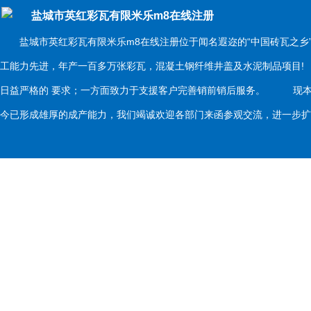
盐城市英红彩瓦有限米乐m8在线注册
盐城市英红彩瓦有限米乐m8在线注册位于闻名遐迩的“中国砖瓦之乡
工能力先进，年产一百多万张彩瓦，混凝土钢纤维井盖及水泥制品项目
日益严格的 要求；一方面致力于支援客户完善销前销后服务。 现本
今已形成雄厚的成产能力，我们竭诚欢迎各部门来函参观交流，进一步扩大