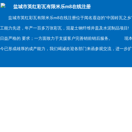
盐城市英红彩瓦有限米乐m8在线注册
盐城市英红彩瓦有限米乐m8在线注册位于闻名遐迩的“中国砖瓦之乡
工能力先进，年产一百多万张彩瓦，混凝土钢纤维井盖及水泥制品项目
日益严格的 要求；一方面致力于支援客户完善销前销后服务。 现本
今已形成雄厚的成产能力，我们竭诚欢迎各部门来函参观交流，进一步扩大