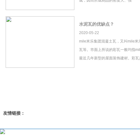
成，因而所成制品的密度大、强
水泥瓦的优缺点？
2020-05-22
mile米乐集团混凝土瓦，又叫mil
瓦等。市面上所说的彩瓦一般均指mi
最近几年新型的屋面装饰建材。彩瓦
友情链接：