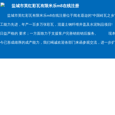
盐城市英红彩瓦有限米乐m8在线注册
盐城市英红彩瓦有限米乐m8在线注册位于闻名遐迩的“中国砖瓦之乡
工能力先进，年产一百多万张彩瓦，混凝土钢纤维井盖及水泥制品项目
日益严格的 要求；一方面致力于支援客户完善销前销后服务。 现本
今已形成雄厚的成产能力，我们竭诚欢迎各部门来函参观交流，进一步扩大