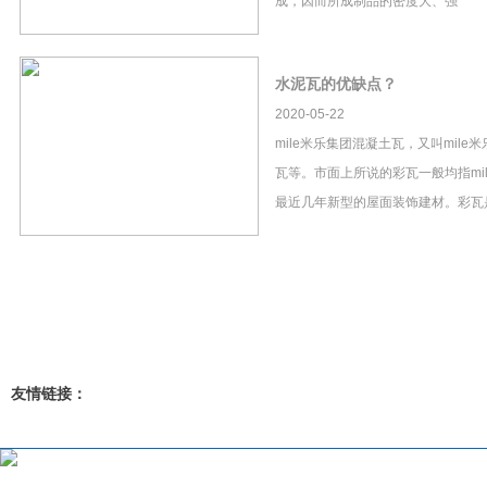
成，因而所成制品的密度大、强
水泥瓦的优缺点？
2020-05-22
mile米乐集团混凝土瓦，又叫mil
瓦等。市面上所说的彩瓦一般均指mi
最近几年新型的屋面装饰建材。彩瓦
友情链接：