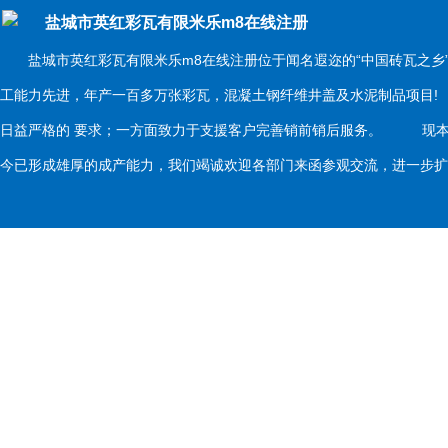
盐城市英红彩瓦有限米乐m8在线注册
盐城市英红彩瓦有限米乐m8在线注册位于闻名遐迩的“中国砖瓦之乡
工能力先进，年产一百多万张彩瓦，混凝土钢纤维井盖及水泥制品项目
日益严格的 要求；一方面致力于支援客户完善销前销后服务。 现本
今已形成雄厚的成产能力，我们竭诚欢迎各部门来函参观交流，进一步扩大