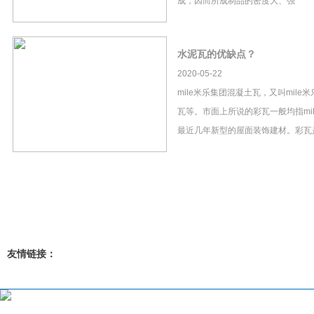
成，因而所成制品的密度大、强
水泥瓦的优缺点？
2020-05-22
mile米乐集团混凝土瓦，又叫mil
瓦等。市面上所说的彩瓦一般均指mi
最近几年新型的屋面装饰建材。彩瓦
友情链接：