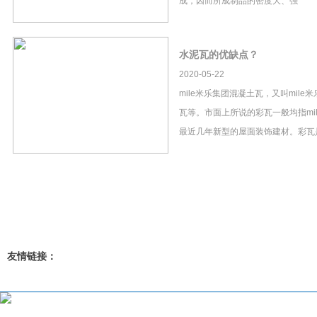
成，因而所成制品的密度大、强
水泥瓦的优缺点？
2020-05-22
mile米乐集团混凝土瓦，又叫mil
瓦等。市面上所说的彩瓦一般均指mi
最近几年新型的屋面装饰建材。彩瓦
友情链接：