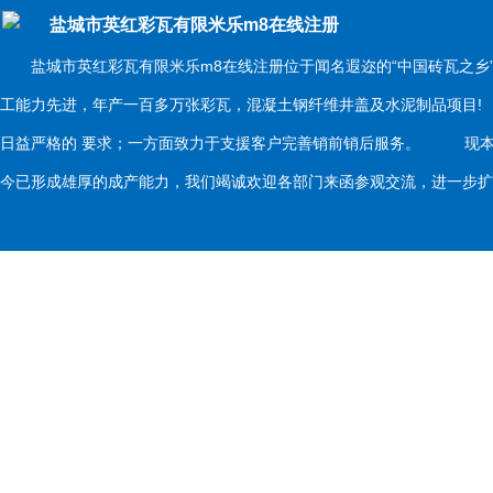
盐城市英红彩瓦有限米乐m8在线注册
盐城市英红彩瓦有限米乐m8在线注册位于闻名遐迩的“中国砖瓦之乡
工能力先进，年产一百多万张彩瓦，混凝土钢纤维井盖及水泥制品项目
日益严格的 要求；一方面致力于支援客户完善销前销后服务。 现本
今已形成雄厚的成产能力，我们竭诚欢迎各部门来函参观交流，进一步扩大