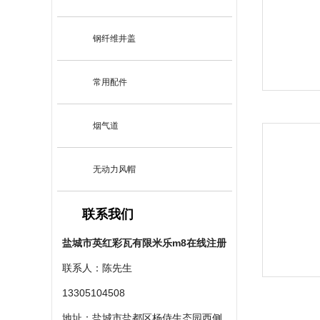
钢纤维井盖
常用配件
烟气道
无动力风帽
联系我们
盐城市英红彩瓦有限米乐m8在线注册
联系人：陈先生
13305104508
地址：盐城市盐都区杨侍生态园西侧