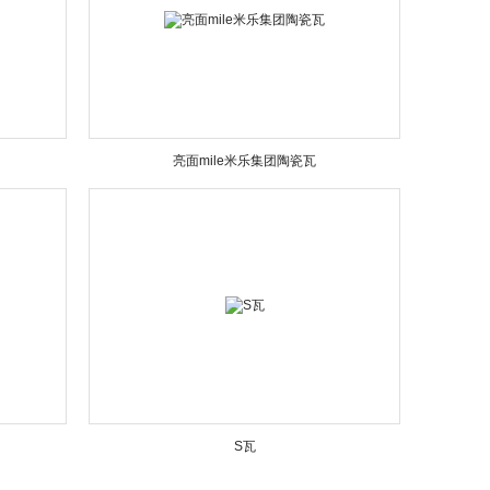
亮面mile米乐集团陶瓷瓦
S瓦