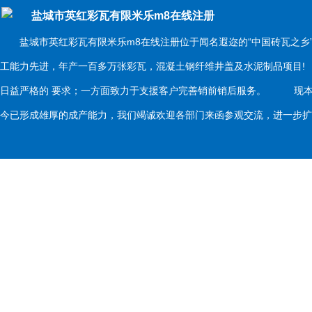
盐城市英红彩瓦有限米乐m8在线注册
盐城市英红彩瓦有限米乐m8在线注册位于闻名遐迩的“中国砖瓦之乡
工能力先进，年产一百多万张彩瓦，混凝土钢纤维井盖及水泥制品项目
日益严格的 要求；一方面致力于支援客户完善销前销后服务。 现本
今已形成雄厚的成产能力，我们竭诚欢迎各部门来函参观交流，进一步扩大