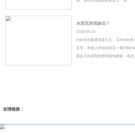
成，因而所成制品的密度大、强
水泥瓦的优缺点？
2020-05-22
mile米乐集团混凝土瓦，又叫mil
瓦等。市面上所说的彩瓦一般均指mi
最近几年新型的屋面装饰建材。彩瓦
友情链接：