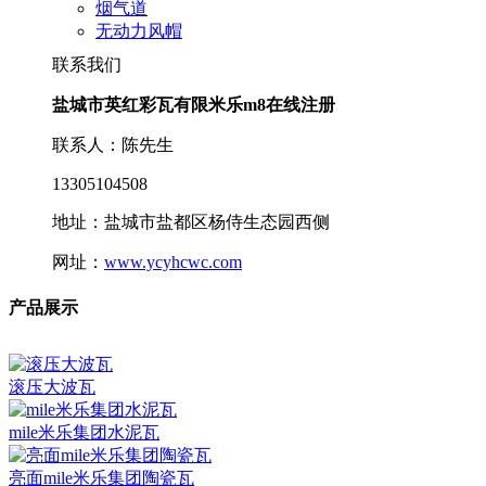
烟气道
无动力风帽
联系我们
盐城市英红彩瓦有限米乐m8在线注册
联系人：陈先生
13305104508
地址：盐城市盐都区杨侍生态园西侧
网址：
www.ycyhcwc.com
产品展示
滚压大波瓦
mile米乐集团水泥瓦
亮面mile米乐集团陶瓷瓦