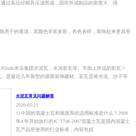
它通过高压经模具压滤而成，因而所成制品的密度大、强
饰房子的屋顶，其颜色丰富多彩，各色各样，装饰起来更具有
，又叫mile米乐集团水泥瓦，水泥彩瓦等。市面上所说的彩瓦一
泥瓦。是最近几年新型的屋面装饰建材。彩瓦是将水泥、沙子等
水泥瓦常见问题解答
2020-05-21
1) 中国的混凝土瓦和屋面系统适用标准是什么？2008
年4 年开始执行的JC T746-2007混凝土瓦是国内混凝土
瓦产品所使用的行业标准，内容包括