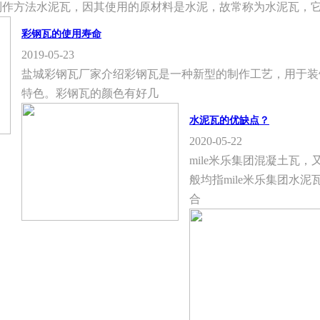
制作方法水泥瓦，因其使用的原材料是水泥，故常称为水泥瓦，
彩钢瓦的使用寿命
2019-05-23
盐城彩钢瓦厂家介绍彩钢瓦是一种新型的制作工艺，用于装
特色。彩钢瓦的颜色有好几
水泥瓦的优缺点？
2020-05-22
mile米乐集团混凝土瓦
般均指mile米乐集团水
合