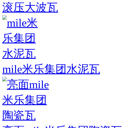
滚压大波瓦
mile米乐集团水泥瓦