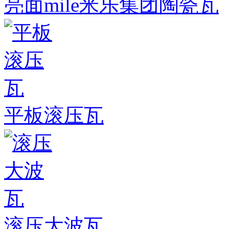
亮面mile米乐集团陶瓷瓦
平板滚压瓦
滚压大波瓦