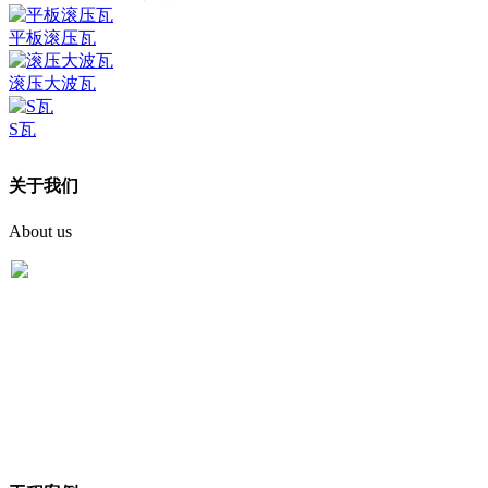
平板滚压瓦
滚压大波瓦
S瓦
关于我们
About us
盐城市英红彩瓦有限米乐m8在线注册
盐城市英红彩瓦有限米乐m8在线注册位于闻名遐迩的“中国砖瓦之乡
百多万张彩瓦，混凝土钢纤维井盖及水泥制品项目! 在市场经济日益
完善销前销后服务。 现本厂生产的产品凭借优良的品质及合理的价
进一步扩大交流合作。 ...