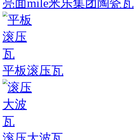
亮面mile米乐集团陶瓷瓦
平板滚压瓦
滚压大波瓦