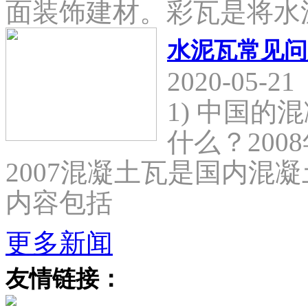
面装饰建材。彩瓦是将水
水泥瓦常见问
2020-05-21
1) 中国
什么？2008
2007混凝土瓦是国内混
内容包括
更多新闻
友情链接：