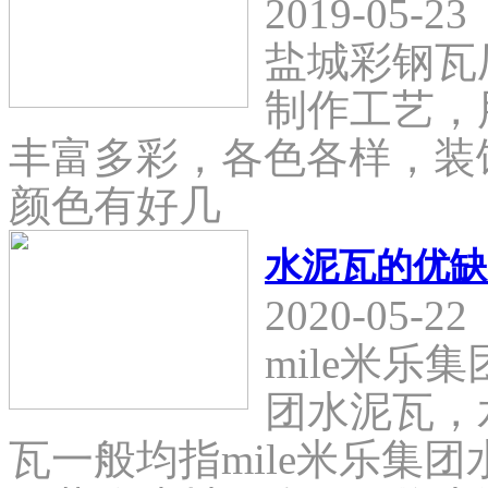
2019-05-23
盐城彩钢瓦
制作工艺，
丰富多彩，各色各样，装
颜色有好几
水泥瓦的优缺
2020-05-22
mile米乐
团水泥瓦，
瓦一般均指mile米乐集