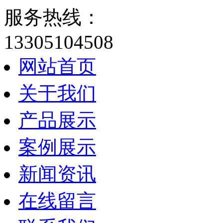
服务热线：
13305104508
网站首页
关于我们
产品展示
案例展示
新闻资讯
在线留言