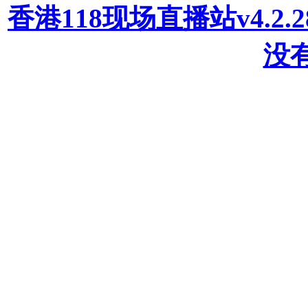
香港118现场直播站v4.2
没