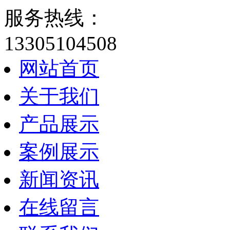
服务热线：
13305104508
网站首页
关于我们
产品展示
案例展示
新闻资讯
在线留言