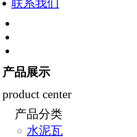
联系我们
产品展示
product center
产品分类
水泥瓦