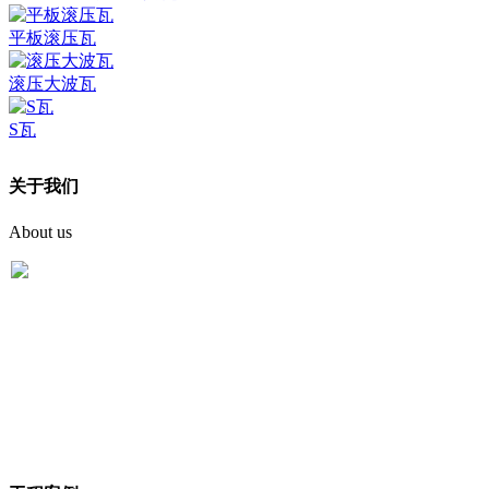
平板滚压瓦
滚压大波瓦
S瓦
关于我们
About us
盐城市英红彩瓦有限米乐m8在线注册
盐城市英红彩瓦有限米乐m8在线注册位于闻名遐迩的“中国砖瓦之乡
百多万张彩瓦，混凝土钢纤维井盖及水泥制品项目! 在市场经济日益
完善销前销后服务。 现本厂生产的产品凭借优良的品质及合理的价
进一步扩大交流合作。 ...