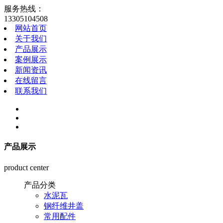
服务热线：
13305104508
网站首页
关于我们
产品展示
案例展示
新闻资讯
在线留言
联系我们
产品展示
product center
产品分类
水泥瓦
钢纤维井盖
常用配件