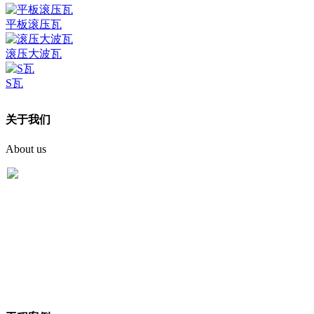
平板滚压瓦
滚压大波瓦
S瓦
关于我们
About us
盐城市英红彩瓦有限米乐m8在线注册
盐城市英红彩瓦有限米乐m8在线注册位于闻名遐迩的“中国砖瓦之乡
百多万张彩瓦，混凝土钢纤维井盖及水泥制品项目! 在市场经济日益
完善销前销后服务。 现本厂生产的产品凭借优良的品质及合理的价
进一步扩大交流合作。 ...