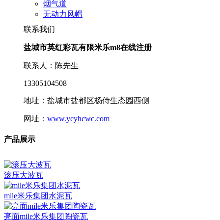
烟气道
无动力风帽
联系我们
盐城市英红彩瓦有限米乐m8在线注册
联系人：陈先生
13305104508
地址：盐城市盐都区杨侍生态园西侧
网址：
www.ycyhcwc.com
产品展示
滚压大波瓦
mile米乐集团水泥瓦
亮面mile米乐集团陶瓷瓦