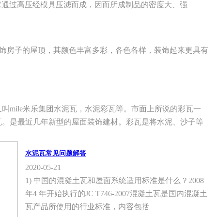
它通过高压经模具压滤而成，因而所成制品的密度大、强
饰房子的屋顶，其颜色丰富多彩，各色各样，装饰起来更具有
，又叫mile米乐集团水泥瓦，水泥彩瓦等。市面上所说的彩瓦一
泥瓦。是最近几年新型的屋面装饰建材。彩瓦是将水泥、沙子等
水泥瓦常见问题解答
2020-05-21
1) 中国的混凝土瓦和屋面系统适用标准是什么？2008
年4 年开始执行的JC T746-2007混凝土瓦是国内混凝土
瓦产品所使用的行业标准，内容包括