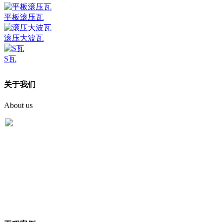
平板滚压瓦
滚压大波瓦
S瓦
关于我们
About us
盐城市英红彩瓦有限米乐m8在线注册
盐城市英红彩瓦有限米乐m8在线注册位于闻名遐迩的“中国砖瓦之乡
百多万张彩瓦，混凝土钢纤维井盖及水泥制品项目! 在市场经济日益
完善销前销后服务。 现本厂生产的产品凭借优良的品质及合理的价
进一步扩大交流合作。 ...