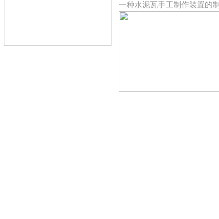
一种水泥瓦手工制作装置的