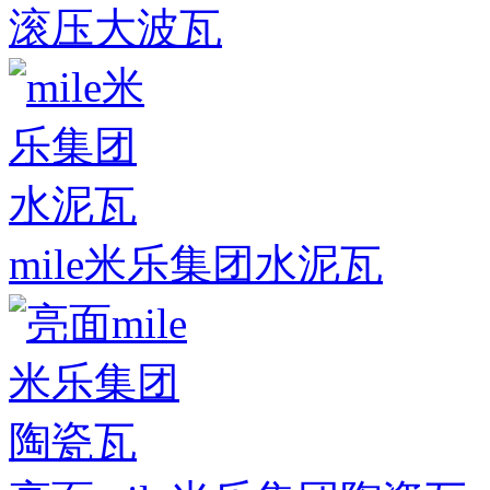
滚压大波瓦
mile米乐集团水泥瓦