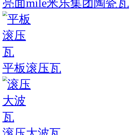
亮面mile米乐集团陶瓷瓦
平板滚压瓦
滚压大波瓦