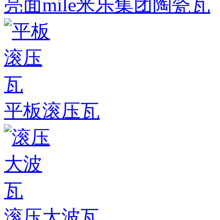
亮面mile米乐集团陶瓷瓦
平板滚压瓦
滚压大波瓦