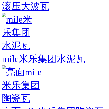
滚压大波瓦
mile米乐集团水泥瓦