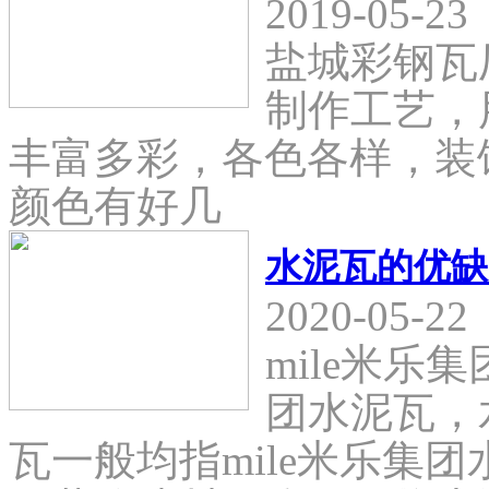
2019-05-23
盐城彩钢瓦
制作工艺，
丰富多彩，各色各样，装
颜色有好几
水泥瓦的优缺
2020-05-22
mile米乐
团水泥瓦，
瓦一般均指mile米乐集