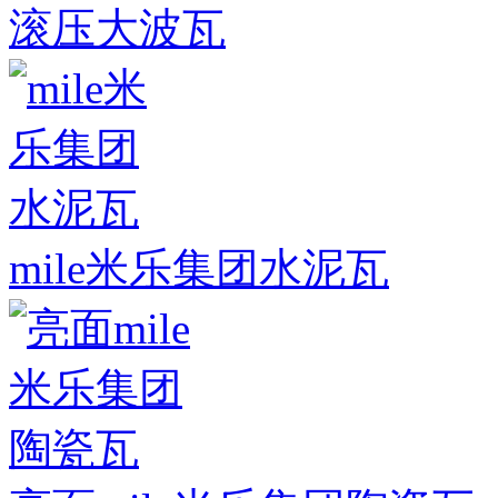
滚压大波瓦
mile米乐集团水泥瓦