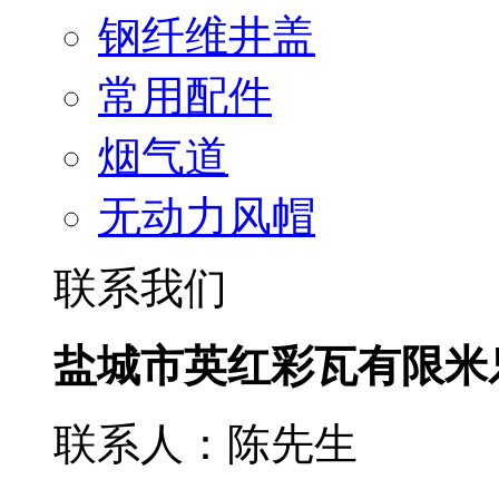
钢纤维井盖
常用配件
烟气道
无动力风帽
联系我们
盐城市英红彩瓦有限米
联系人：陈先生