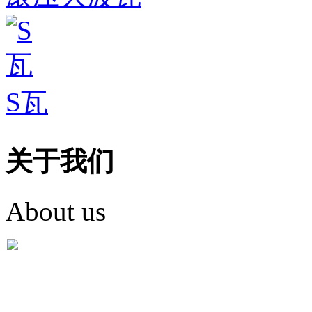
S瓦
关于我们
About us
盐城市英红彩瓦有限米
盐城市英红彩瓦有限米乐m