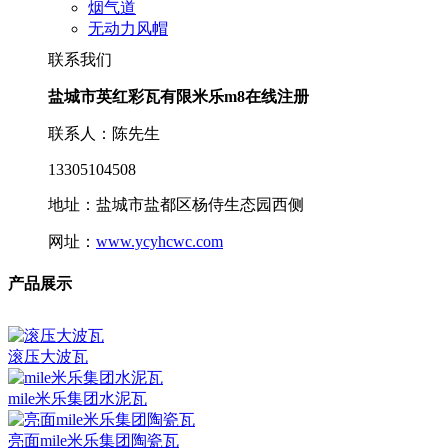
烟气道
无动力风帽
联系我们
盐城市英红彩瓦有限米乐m8在线注册
联系人：陈先生
13305104508
地址：盐城市盐都区杨侍生态园西侧
网址：
www.ycyhcwc.com
产品展示
滚压大波瓦
mile米乐集团水泥瓦
亮面mile米乐集团陶瓷瓦