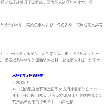
它通过高压经模具压滤而成，因而所成制品的密度大、强
饰房子的屋顶，其颜色丰富多彩，各色各样，装饰起来更具有
，又叫mile米乐集团水泥瓦，水泥彩瓦等。市面上所说的彩瓦一
泥瓦。是最近几年新型的屋面装饰建材。彩瓦是将水泥、沙子等
水泥瓦常见问题解答
2020-05-21
1) 中国的混凝土瓦和屋面系统适用标准是什么？2008
年4 年开始执行的JC T746-2007混凝土瓦是国内混凝土
瓦产品所使用的行业标准，内容包括