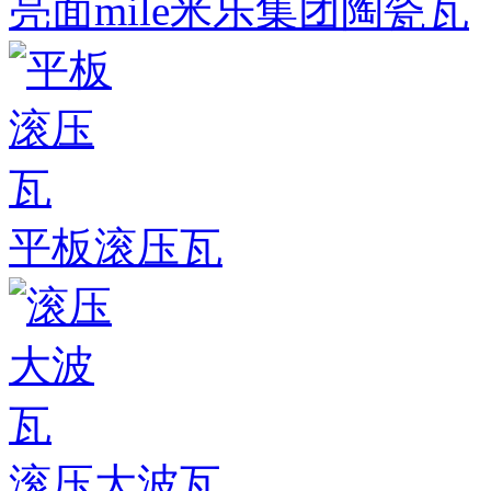
亮面mile米乐集团陶瓷瓦
平板滚压瓦
滚压大波瓦