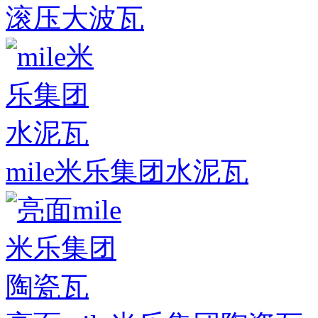
滚压大波瓦
mile米乐集团水泥瓦