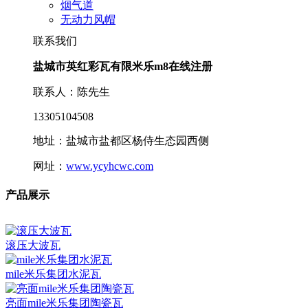
烟气道
无动力风帽
联系我们
盐城市英红彩瓦有限米乐m8在线注册
联系人：陈先生
13305104508
地址：盐城市盐都区杨侍生态园西侧
网址：
www.ycyhcwc.com
产品展示
滚压大波瓦
mile米乐集团水泥瓦
亮面mile米乐集团陶瓷瓦