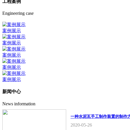
工程案例
Engineering case
案例展示
案例展示
案例展示
案例展示
案例展示
新闻中心
News information
一种水泥瓦手工制作装置的制作
2020-05-26