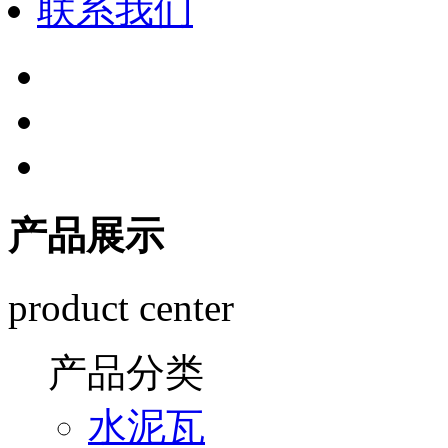
联系我们
产品展示
product center
产品分类
水泥瓦