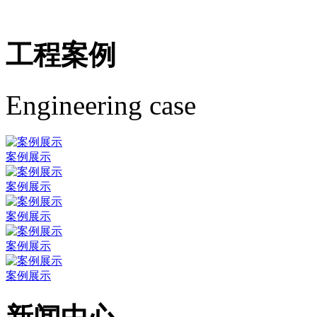
工程案例
Engineering case
案例展示
案例展示
案例展示
案例展示
案例展示