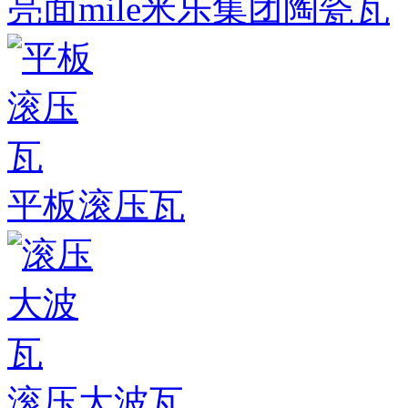
亮面mile米乐集团陶瓷瓦
平板滚压瓦
滚压大波瓦