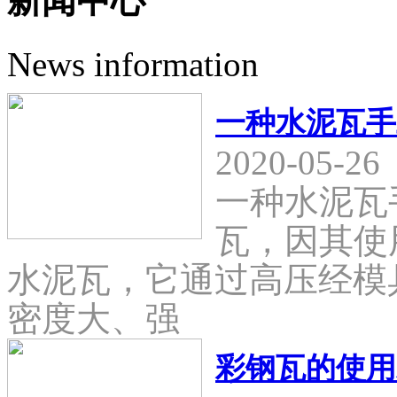
新闻中心
News information
一种水泥瓦手
2020-05-26
一种水泥瓦
瓦，因其使
水泥瓦，它通过高压经模
密度大、强
彩钢瓦的使用