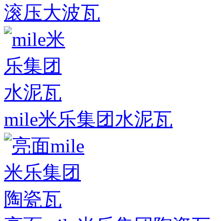
滚压大波瓦
mile米乐集团水泥瓦