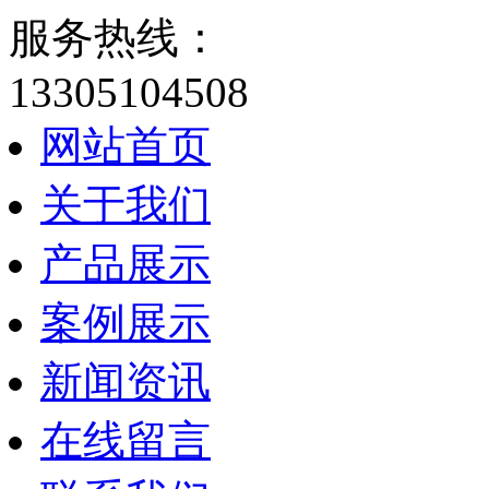
服务热线：
13305104508
网站首页
关于我们
产品展示
案例展示
新闻资讯
在线留言