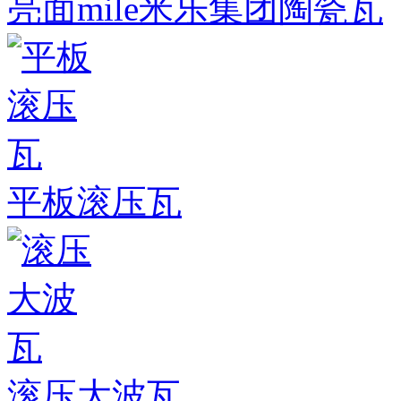
亮面mile米乐集团陶瓷瓦
平板滚压瓦
滚压大波瓦