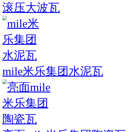
滚压大波瓦
mile米乐集团水泥瓦