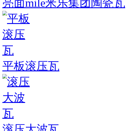
亮面mile米乐集团陶瓷瓦
平板滚压瓦
滚压大波瓦