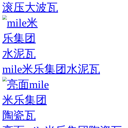
滚压大波瓦
mile米乐集团水泥瓦