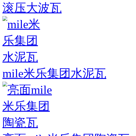
滚压大波瓦
mile米乐集团水泥瓦