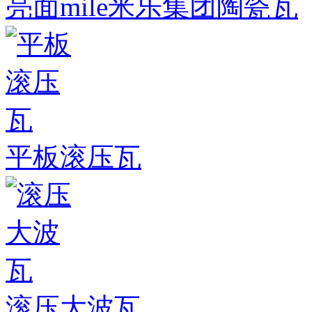
亮面mile米乐集团陶瓷瓦
平板滚压瓦
滚压大波瓦