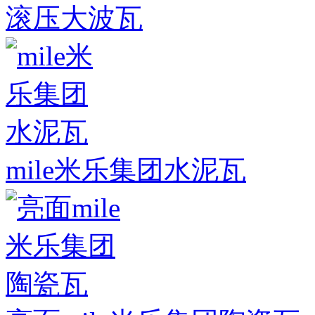
滚压大波瓦
mile米乐集团水泥瓦