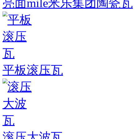
亮面mile米乐集团陶瓷瓦
平板滚压瓦
滚压大波瓦